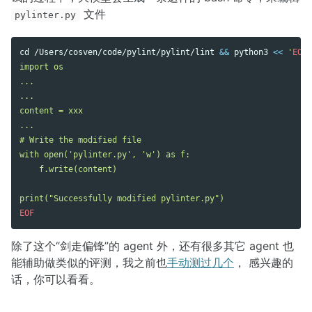
文件
pylinter.py
cd
 /Users/cosven/code/pylint/pylint/lint 
&&
 python3 
<<
'
EOF
'

import os

...

...

content = xxx

...

# Write the modified file

with open('pylinter.py', 'w') as f:

    f.write(content)

除了这个“剑走偏锋”的 agent 外，还有很多其它 agent 也
能辅助做类似的评测，我之前也
手动测过几个
， 感兴趣的
话，你可以看看。