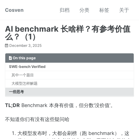
Skip
Skip
Skip
Cosven
归档
分类
标签
关于
to
to
to
primary
content
footer
navigation
AI benchmark 长啥样？有参考价值
么？（1）
December 3, 2025
On this page
SWE-bench Verified
其中一个题目
大模型怎样解题
一些思考
TL;DR
Benchmark 本身有价值，但分数‘没价值’。
不知道你们有没有这些疑问哈
大模型发布时，大都会刷榜（跑 benchmark），这